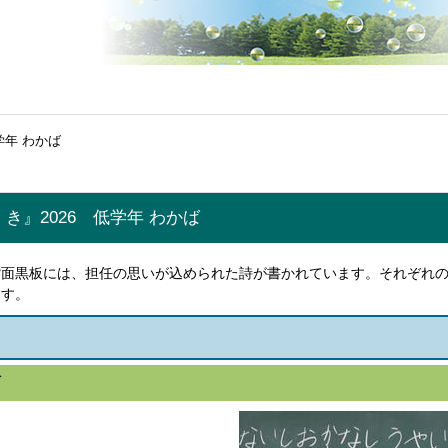
学年 わかば
き』2026 低学年 わかば
背面黒板には、担任の思いが込められた詩が書かれています。それぞれ
ます。
ば