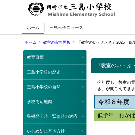
ホーム
三島っ子ニュース
ホーム
教室の背面黒板
『教室のい・ぶ・き』2026 低
教育目標
『教室のい・ぶ・
三島小学校の歴史
今年度も、教室の
三島小学校の自然
き」が聞こえてき
令和８年度
学校周辺地図
低学年 わか
警報発令時・緊急時の対応
いじめ防止基本方針