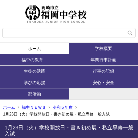
学校概要
ホーム
福中の教育
年間行事計画
生徒の活躍
行事の記録
学びの応援
安心・安全
部活動
ホーム
福中ＮＥＷＳ
令和５年度
1月23日（火）学校開放日・書き初め展・私立専修一般入試
1月23日（火）学校開放日・書き初め展・私立専修一般
入試