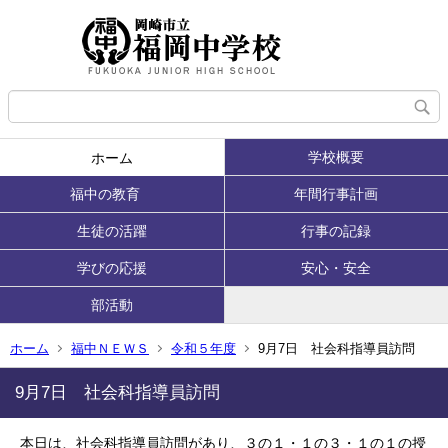
学校概要
ホーム
福中の教育
年間行事計画
生徒の活躍
行事の記録
学びの応援
安心・安全
部活動
ホーム
福中ＮＥＷＳ
令和５年度
9月7日 社会科指導員訪問
9月7日 社会科指導員訪問
本日は、社会科指導員訪問があり、３の１・１の３・１の１の授