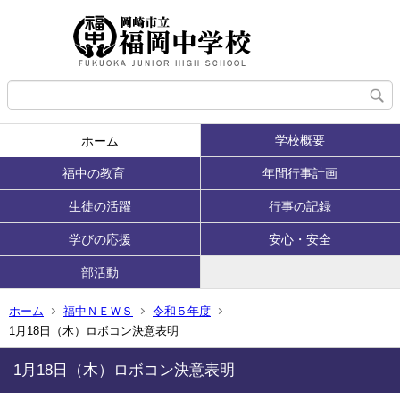
学校概要
ホーム
福中の教育
年間行事計画
生徒の活躍
行事の記録
学びの応援
安心・安全
部活動
ホーム
福中ＮＥＷＳ
令和５年度
1月18日（木）ロボコン決意表明
1月18日（木）ロボコン決意表明