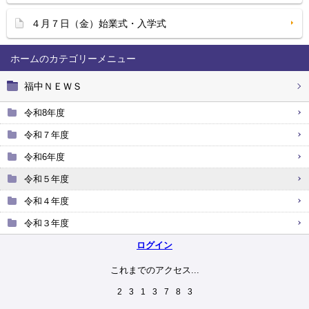
４月７日（金）始業式・入学式
ホーム
福中ＮＥＷＳ
令和8年度
令和７年度
令和6年度
令和５年度
令和４年度
令和３年度
ログイン
これまでのアクセス...
2
3
1
3
7
8
3