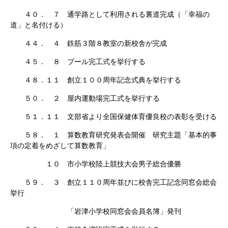
４０． ７ 通学路として利用される裏道完成（「幸福の
道」と名付ける）
４４． ４ 鉄筋３階８教室の新校舎が完成
４５． ８ プール完工式を挙行する
４８．１１ 創立１００周年記念式典を挙行する
５０． ２ 屋内運動場完工式を挙行する
５１．１１ 文部省より全国保健体育優良校の表彰を受ける
５８． １ 算数教育研究発表会開催 研究主題「基本的事
項の定着をめざして算数教育」
１０ 市小学校陸上競技大会男子総合優勝
５９． ３ 創立１１０周年並びに校舎完工記念同窓会総会
挙行
「岩津小学校同窓会会員名簿」発刊