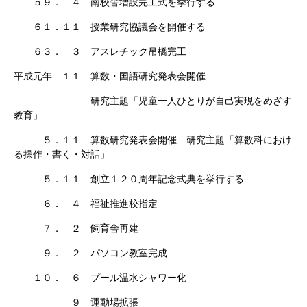
５９． ４ 南校舎増設完工式を挙行する
６１．１１ 授業研究協議会を開催する
６３． ３ アスレチック吊橋完工
平成元年 １１ 算数・国語研究発表会開催
研究主題「児童一人ひとりが自己実現をめざす
教育」
５．１１ 算数研究発表会開催 研究主題「算数科におけ
る操作・書く・対話」
５．１１ 創立１２０周年記念式典を挙行する
６． ４ 福祉推進校指定
７． ２ 飼育舎再建
９． ２ パソコン教室完成
１０． ６ プール温水シャワー化
９ 運動場拡張