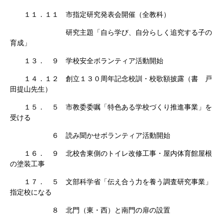
１１．１１ 市指定研究発表会開催（全教科）
研究主題「自ら学び、自分らしく追究する子の
育成」
１３． ９ 学校安全ボランティア活動開始
１４．１２ 創立１３０周年記念校訓・校歌額披露（書 戸
田提山先生）
１５． ５ 市教委委嘱「特色ある学校づくり推進事業」を
受ける
６ 読み聞かせボランティア活動開始
１６． ９ 北校舎東側のトイレ改修工事・屋内体育館屋根
の塗装工事
１７． ５ 文部科学省「伝え合う力を養う調査研究事業」
指定校になる
８ 北門（東・西）と南門の扉の設置