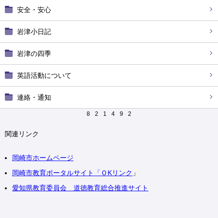
安全・安心
岩津小日記
岩津の四季
英語活動について
連絡・通知
8
2
1
4
9
2
関連リンク
岡崎市ホームページ
岡崎市教育ポータルサイト「ＯKリンク
」
愛知県教育委員会
道徳
教育総合推進サイト