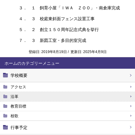
３． １ 飼育小屋「ＩＷＡ ＺＯＯ」・南倉庫完成
４． ３ 校庭東斜面フェンス設置工事
５． ２ 創立１５０周年記念式典を挙行
７． ３ 新図工室・多目的室完成
登録日: 2019年8月19日 / 更新日: 2025年4月9日
ホーム
学校概要
アクセス
沿革
教育目標
校歌
行事予定