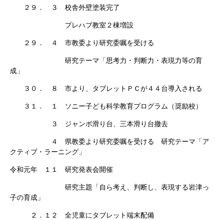
２９． ３ 校舎外壁塗装完了
プレハブ教室２棟増設
２９． ４ 市教委より研究委嘱を受ける
研究テーマ「思考力・判断力・表現力等の育
成」
３０． ８ 市より、タブレットＰＣが４４台導入される
３１． １ ソニー子ども科学教育プログラム（奨励校）
３ ジャンボ滑り台、三本滑り台撤去
４ 県教委より研究委嘱を受ける 研究テーマ「ア
クティブ・ラーニング」
令和元年 １１ 研究発表会開催
研究主題「自ら考え、判断し、表現する岩津っ
子の育成」
２．１２ 全児童にタブレット端末配備