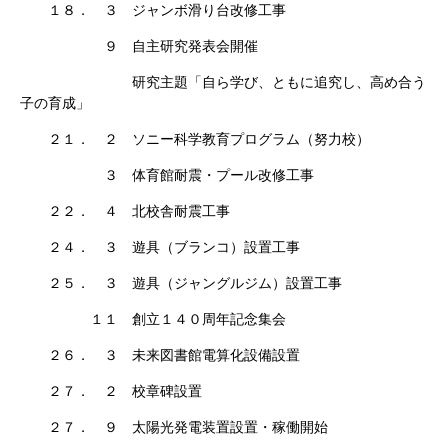
１８． ３ ジャンボ滑り台改修工事
９ 自主研究発表会開催
研究主題「自ら学び、ともに追究し、高め合う
子の育成」
２１． ２ ソニー科学教育プログラム（努力校）
３ 体育館耐震・プール改修工事
２２． ４ 北校舎耐震工事
２４． ３ 遊具（ブランコ）設置工事
２５． ３ 遊具（ジャングルジム）設置工事
１１ 創立１４０周年記念集会
２６． ３ 未来図書館電算化設備設置
２７． ２ 校章碑設置
２７． ９ 太陽光発電装置設置・稼働開始