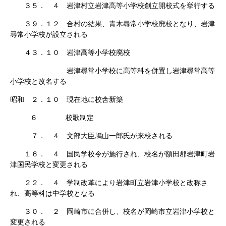
３５． ４ 岩津村立岩津高等小学校創立開校式を挙行する
３９．１２ 合村の結果、青木尋常小学校廃校となり、岩津
尋常小学校が設立される
４３．１０ 岩津高等小学校廃校
岩津尋常小学校に高等科を併置し岩津尋常高等
小学校と改名する
昭和 ２．１０ 現在地に校舎新築
６ 校歌制定
７． ４ 文部大臣鳩山一郎氏が来校される
１６． ４ 国民学校令が施行され、校名が額田郡岩津町岩
津国民学校と変更される
２２． ４ 学制改革により岩津町立岩津小学校と改称さ
れ、高等科は中学校となる
３０． ２ 岡崎市に合併し、校名が岡崎市立岩津小学校と
変更される