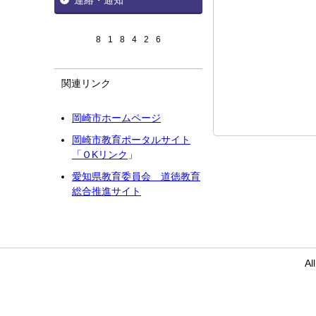
連絡・通知
8
1
8
4
2
6
関連リンク
岡崎市ホームページ
岡崎市教育ポータルサイト
「ＯKリンク
」
愛知県教育委員会
道徳
教育
総合推進サイト
Al