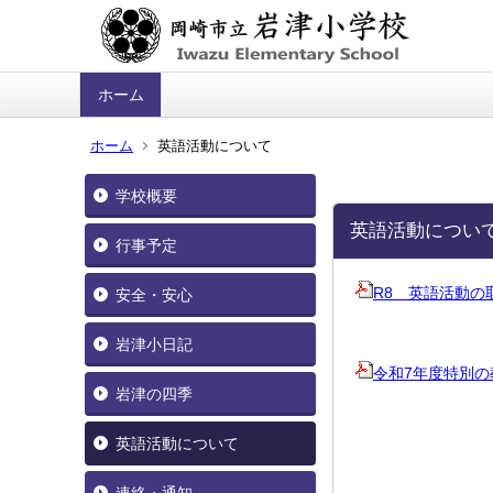
ホーム
ホーム
英語活動について
学校概要
英語活動につい
行事予定
R8 英語活動の取り
安全・安心
岩津小日記
令和7年度特別の教育
岩津の四季
英語活動について