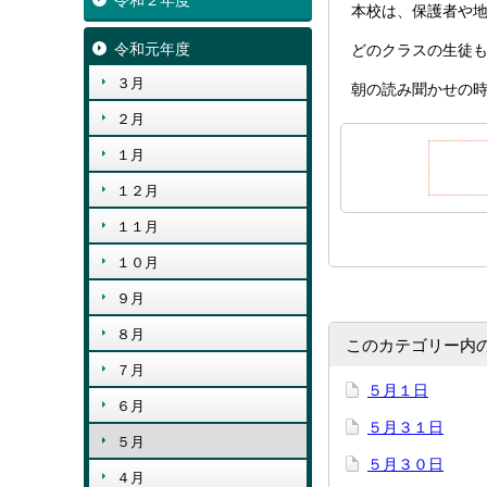
令和２年度
本校は、保護者や
令和元年度
どのクラスの生徒
３月
朝の読み聞かせの
２月
１月
１２月
１１月
１０月
９月
８月
このカテゴリー内
７月
５月１日
６月
５月３１日
５月
５月３０日
４月