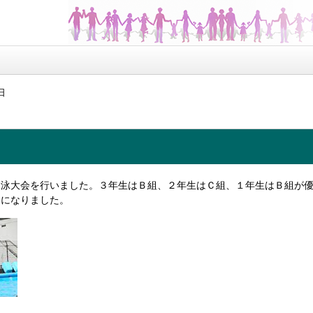
日
水泳大会を行いました。３年生はＢ組、２年生はＣ組、１年生はＢ組が
間になりました。