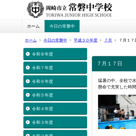
ホーム
今日の常磐中
ホーム
今日の常磐中
平成３０年度
７月
７月１７
令和８年度
７月１７日
令和７年度
猛暑の中、全校で
令和６年度
懸命で充実した時
令和５年度
令和４年度
令和３年度