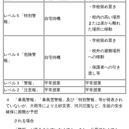
・学校留め置き
レベル５「特別警
・校内の高い場所
自宅待機
報」
または崖から離れ
た場所に移動
・学校留め置き
・校外の避難場所
レベル４「危険警
への移動
自宅待機
報」
・保護者への引き
渡し等
レベル３「警報」
平常授業
平常授業
レベル２「注意報」
平常授業
平常授業
４ 「暴風警報」「暴風雪警報」及び「特別警報」等が発表され
ていないが、大雨等により土砂災害、河川氾濫など、生徒の安全
確保に困難が予想
される場合