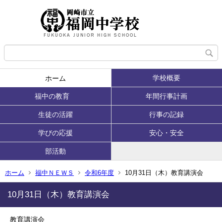
学校概要
ホーム
福中の教育
年間行事計画
生徒の活躍
行事の記録
学びの応援
安心・安全
部活動
ホーム
福中ＮＥＷＳ
令和6年度
10月31日（木）教育講演会
10月31日（木）教育講演会
教育講演会