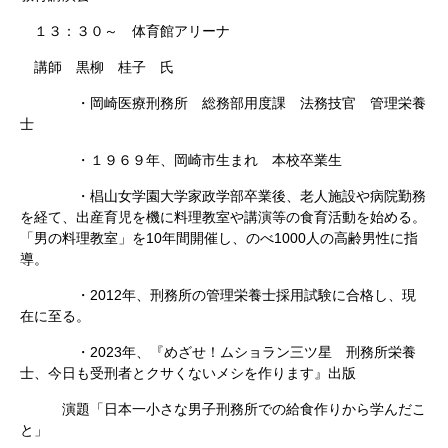
１３：３０～ 体育館アリーナ
講師 黒柳 桂子 氏
・岡崎医療刑務所 総務部用度課 法務技官 管理栄養
士
・１９６９年、岡崎市生まれ 本校卒業生
・椙山女学園大学家政学部卒業後、老人施設や病院勤務
を経て、出産育児を機に料理教室や講演等の食育活動を始める。
「男の料理教室」を10年間開催し、のべ1000人の高齢男性に指
導。
・2012年、刑務所の管理栄養士採用試験に合格し、現
在に至る。
・2023年、『めざせ！ムショラン三ツ星 刑務所栄養
士、今日も受刑者とクサくないメシを作ります』出版
演題「日本一小さな男子刑務所での給食作りから学んだこ
と」