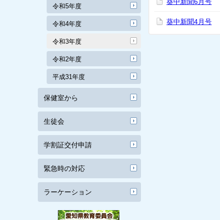
葵中新聞6月号
令和5年度
葵中新聞4月号
令和4年度
令和3年度
令和2年度
平成31年度
保健室から
生徒会
学割証交付申請
緊急時の対応
ラーケーション