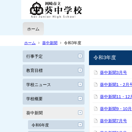
ホーム
ホーム
葵中新聞
令和3年度
行事予定
令和3年度
教育目標
葵中新聞3月号
学校ニュース
葵中新聞1・2月
葵中新聞11・12
学校概要
葵中新聞9・10
葵中新聞
葵中新聞7月号
令和6年度