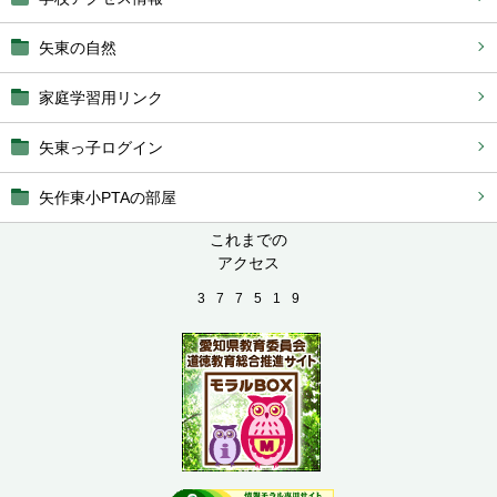
矢東の自然
家庭学習用リンク
矢東っ子ログイン
矢作東小PTAの部屋
これまでの
アクセス
3
7
7
5
1
9