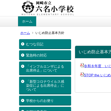
ホーム
ホーム
いじめ防止基本方針
むつな日記
いじめ防止基本
緊急時の対応
令和８年度 いじめ防
「インフルエンザによる
出席停止」について
STOP the いじ
「新型コロナウイルス感
染症による出席停止」に
ついて
学校からのお便り