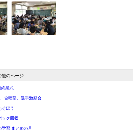
の他のページ
学期終業式
水泳部、合唱部、選手激励会
であそぼう
トラパック回収
学期の学習 まとめの月