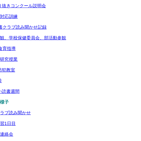
新聞切り抜きコンクール説明会
審者対応訓練
6月図書クラブ読み聞かせ記録
 授業参観、学校保健委員会、部活動参観
年生食育指導
楽科研究授業
型防犯教室
診
じさい読書週間
業の様子
図書クラブ読み聞かせ
の学習1日目
保小連絡会