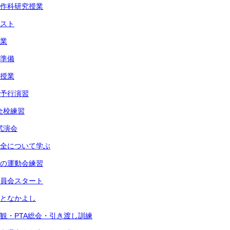
図画工作科研究授業
力テスト
授業
動会準備
語の授業
動会予行演習
会全校練習
会試演会
交通安全について学ぶ
室内での運動会練習
前期委員会スタート
年生となかよし
授業参観・PTA総会・引き渡し訓練