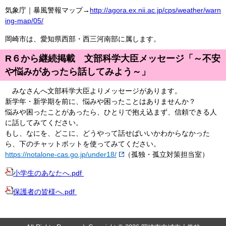
気象庁｜暴風警報マップ→
http://agora.ex.nii.ac.jp/cps/weather/warn
ing-map/05/
岡崎市は、愛知県西部・西三河南部に属します。
R６から継続掲載 文部科学大臣メッセージ「～不安
や悩みがあったら話してみよう～」
みなさんへ文部科学大臣よりメッセージがあります。
新学年・新学期を前に、悩みや困ったことはありませんか？
悩みや困ったことがあったら、ひとりで抱え込まず、信頼できる人
に話してみてください。
もし、なにを、どこに、どうやって話せばいいかわからなかった
ら、下のチャットボットを使ってみてください。
https://notalone-cas.go.jp/under18/
（孤独・孤立対策担当室）
小学生のあなたへ.pdf
保護者の皆様へ.pdf