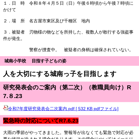
１．日 時 令和８年４月５日（日）午後６時頃から午後７時頃に
かけて
２．場 所 名古屋市東区及び千種区 地内
３．被疑者 刃物様の物などを所持した、複数人が敢行する強盗事
件が発生。
警察が捜査中。 被疑者の身柄は確保されていない。
城南小学校
目指す子どもの姿
人を大切にする城南っ子を目指します
研究発表会のご案内（第二次）（教職員向け）R
7.８.23
令和7年度研究発表会二次案内.pdf [ 532 KB pdfファイル]
緊急時の対応についてR7.6.23
大雨の季節がやってきました。警報等が出なくても緊急で対応が必