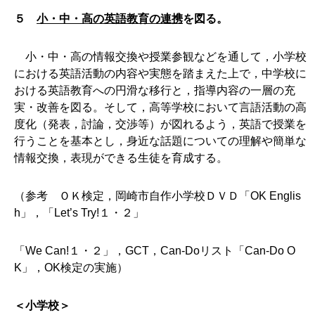
５
小・中・高の英語教育の連携
を図る。
小・中・高の情報交換や授業参観などを通して，小学校
における英語活動の内容や実態を踏まえた上で，中学校に
おける英語教育への円滑な移行と，指導内容の一層の充
実・改善を図る。そして，高等学校において言語活動の高
度化（発表，討論，交渉等）が図れるよう，英語で授業を
行うことを基本とし，身近な話題についての理解や簡単な
情報交換，表現ができる生徒を育成する。
（参考 ＯＫ検定，岡崎市自作小学校ＤＶＤ「OK Englis
h」，「Let’s Try!１・２」
「We Can!１・２」，GCT，Can-Doリスト「Can-Do O
K」，OK検定の実施）
＜小学校＞