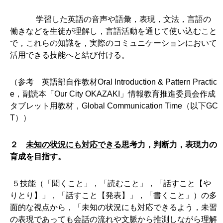
学習した英語の音声や語彙，表現，文法，言語の
働きなどを生徒が理解し，言語活動を通じて使い込むこと
で，これらの知識を，実際のコミュニケーションにおいて
活用できる技能へと結び付ける。
（参考 英語部自作教材Oral Introduction & Pattern Practic
e，副読本「Our City OKAZAKI」情報教育推進委員会作成
タブレット用教材，Global Communication Time（以下GC
T））
２
未知の状況にも対応できる
思考力，判断力，表現力の
育成を目指す。
５技能（「聞くこと」，「読むこと」，「話すこと【や
りとり】」，「話すこと【発表】」，「書くこと」）の多
面的な視点から，「未知の状況にも対応できるよう，未習
の表現であっても会話の流れや文脈から推測しながら理解