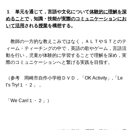
１ 単元を通じて，言語や文化について
体験的に理解を深
めることで
，知識・技能が
実際のコミュニケーションにお
いて活用
される
授業
を構想する。
教師の一方的な教えこみではなく，ＡＬＴやＳＴとのテ
ィーム・ティーチングの中で，英語の歌やゲーム，言語活
動を行い，児童が体験的に学習することで理解を深め，実
際のコミュニケーションへと繋げる実践を目指す。
（参考 岡崎市自作小学校ＤＶＤ，「OK Activity」,「Le
t’s Try!１・２」，
「We Can!１・２」）