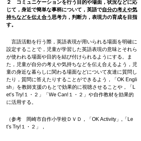
２ コミュニケーションを行う目的や場面，状況などに応
じて，身近で簡単な事柄について，英語で
自分の考えや気
持ちなどを伝え合う
思考力，判断力，表現力の育成を目指
す。
言語活動を行う際，英語表現が用いられる場面を明確に
設定することで，児童が学習した英語表現の意味とそれら
が使われる場面や目的を結び付けられるようにする。ま
た，児童が自分の考えや気持ちなどを伝え合えるよう，児
童の身近な暮らしに関わる場面などについて友達に質問し
たり，質問に答えたりすることができるよう，「OK Engli
sh」を教師支援のもとで効果的に視聴させることや，「L
et’s Try!１・２」「We Can!１・２」や自作教材を効果的
に活用する。
（参考 岡崎市自作小学校ＤＶＤ，「OK Activity」,「Le
t’s Try!１・２」，