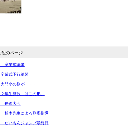
の他のページ
） 卒業式準備
）卒業式予行練習
）大門小の桜が・・・
 ２年生算数「はこの形」
） 長縄大会
） 柏木先生による歌唱指導
） だいもんジャンプ最終日