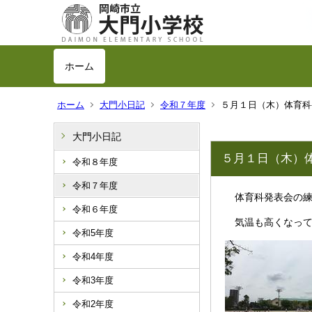
ホーム
ホーム
大門小日記
令和７年度
５月１日（木）体育科
大門小日記
５月１日（木）
令和８年度
令和７年度
体育科発表会の練
令和６年度
気温も高くなって
令和5年度
令和4年度
令和3年度
令和2年度