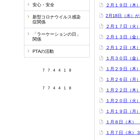
安心・安全
２月１９日（木
2月18日（水）
新型コロナウイルス感染
症関係
２月１７日（火
「ラーケーションの日」
２月１３日（金）
関係
２月１２日（木
PTAの活動
１月３０日（金
１月２９日（木
7
7
4
4
1
8
１月２６日（月
7
7
4
4
1
8
１月２２日（木）
１月２０日（火
１月１９日（月
１月８日（木）
１月７日（水）