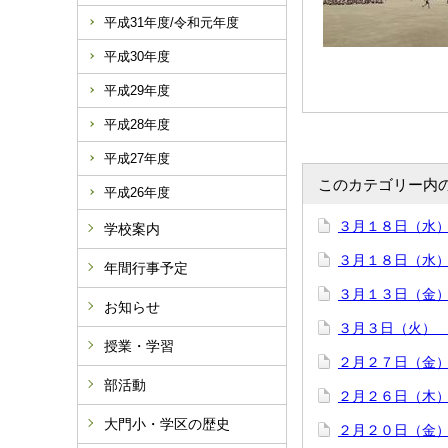
平成31年度/令和元年度
平成30年度
平成29年度
平成28年度
平成27年度
このカテゴリー内
平成26年度
３月１８日（水
学校案内
３月１８日（水
年間行事予定
３月１３日（金
お知らせ
３月３日（火）
授業・学習
２月２７日（金
部活動
２月２６日（木
大門小・学区の歴史
２月２０日（金