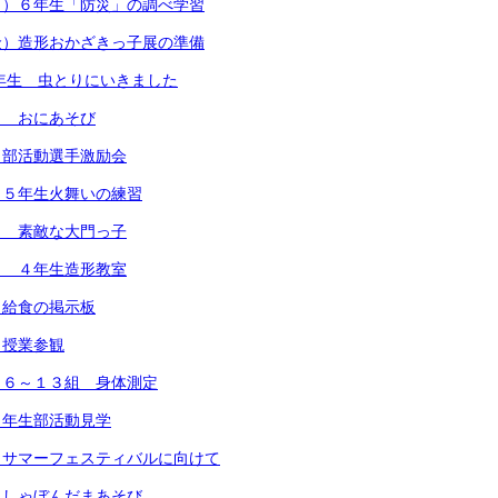
月）６年生「防災」の調べ学習
金）造形おかざきっ子展の準備
1年生 虫とりにいきました
） おにあそび
）部活動選手激励会
）５年生火舞いの練習
） 素敵な大門っ子
） ４年生造形教室
）給食の掲示板
）授業参観
）６～１３組 身体測定
４年生部活動見学
 サマーフェスティバルに向けて
 しゃぼんだまあそび