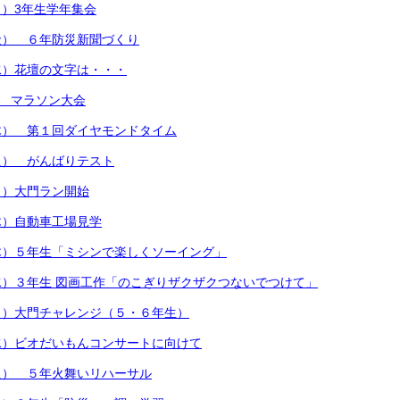
）3年生学年集会
金） ６年防災新聞づくり
水）花壇の文字は・・・
) マラソン大会
木） 第１回ダイヤモンドタイム
火） がんばりテスト
月）大門ラン開始
木）自動車工場見学
木）５年生「ミシンで楽しくソーイング」
）３年生 図画工作「のこぎりザクザクつないでつけて」
月）大門チャレンジ（５・６年生）
水）ビオだいもんコンサートに向けて
火） ５年火舞いリハーサル