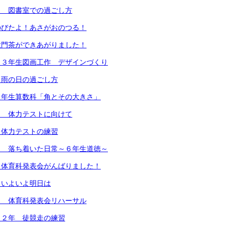
） 図書室での過ごし方
のびたよ！あさがおのつる！
大門茶ができあがりました！
 ３年生図画工作 デザインづくり
 雨の日の過ごし方
４年生算数科「角とその大きさ」
） 体力テストに向けて
）体力テストの練習
） 落ち着いた日常～６年生道徳～
）体育科発表会がんばりました！
）いよいよ明日は
） 体育科発表会リハーサル
）２年 徒競走の練習