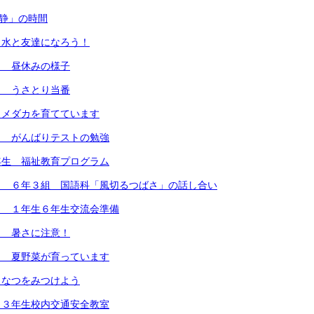
「静」の時間
 水と友達になろう！
） 昼休みの様子
） うさとり当番
）メダカを育てています
） がんばりテストの勉強
年生 福祉教育プログラム
） ６年３組 国語科「風切るつばさ」の話し合い
） １年生６年生交流会準備
） 暑さに注意！
） 夏野菜が育っています
）なつをみつけよう
）３年生校内交通安全教室