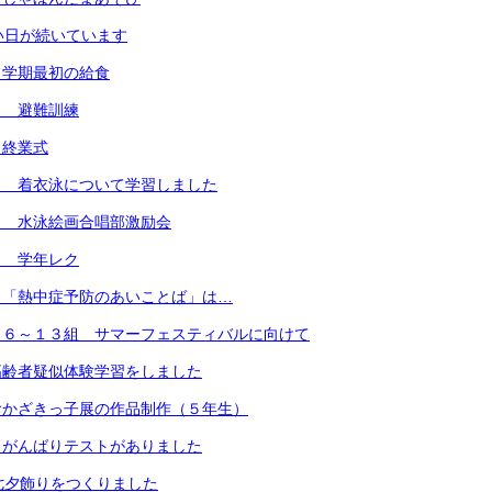
い日が続いています
２学期最初の給食
） 避難訓練
）終業式
） 着衣泳について学習しました
） 水泳絵画合唱部激励会
） 学年レク
）「熱中症予防のあいことば」は…
）６～１３組 サマーフェスティバルに向けて
高齢者疑似体験学習をしました
おかざきっ子展の作品制作（５年生）
 がんばりテストがありました
七夕飾りをつくりました