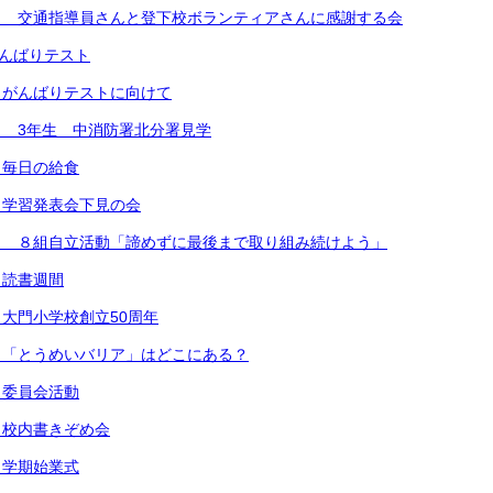
） 交通指導員さんと登下校ボランティアさんに感謝する会
がんばりテスト
）がんばりテストに向けて
 3年生 中消防署北分署見学
）毎日の給食
）学習発表会下見の会
） ８組自立活動「諦めずに最後まで取り組み続けよう」
）読書週間
大門小学校創立50周年
）「とうめいバリア」はどこにある？
）委員会活動
 校内書きぞめ会
３学期始業式