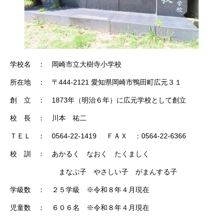
学校名 ： 岡崎市立大樹寺小学校
所在地 ： 〒444-2121 愛知県岡崎市鴨田町広元３１
創 立 ： 1873年（明治６年）に広元学校として創立
校 長 ： 川本 祐二
ＴＥＬ ： 0564-22-1419 ＦＡＸ ：0564-22-6366
校 訓 ： あかるく なおく たくましく
まなぶ子 やさしい子 がまんする子
学級数 ： ２５学級 ※令和８年４月現在
児童数 ： ６０６名 ※令和８年４月現在