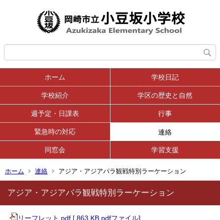
ホーム
学校日記
学校紹介
学区の歴史と自然
週予定・日課表
行事
緊急時の対応
連絡
同窓会
学習支援
ホーム
連絡
アジア・アジアパラ観戦特別ラーケーション
アジア・アジアパラ観戦特別ラーケーション
リーフレット.pdf [ 863 KB pdfファイル]